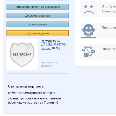
Night Tender Cat
Otomar
Этот блог
Отправить приватное сообщение
блогеров
.
Добавить в друзья
Игнорировать
sheriff72
tuning :
Посетит
Сделать подарок
популярность:
17382 место
рейтинг
1839
?
Посмотре
Как получить
уровень?
Статистика портрета:
сейчас просматривают портрет - 0
зарегистрированные пользователи
посетившие портрет за 7 дней - 0