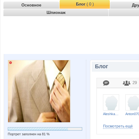
Блог
( 0 )
Основное
Др
Шпионаж
Блог
29
Aleshka_Aleshka
Anton07
Посмотреть ещё
Портрет заполнен на 81 %